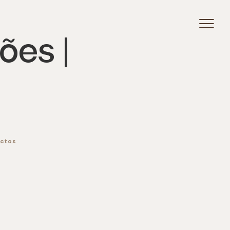
ões |
ctos