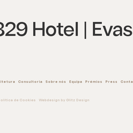
829 Hotel | Evas
itetura
Consultoria
Sobre nós
Equipa
Prémios
Press
Conta
Política de Cookies
Webdesign by Glitz Design