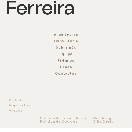
Ferreira
Arquitetura
Consultoria
Sobre nós
Equipa
Prémios
Press
Contactos
© 2025
Arquitectos
Aliados
Política de privacidade e
Webdesign by
Política de Cookies
Glitz Design